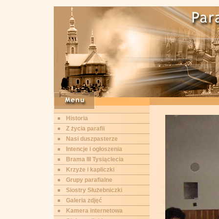
Historia
Z życia parafii
Nasi duszpasterze
Intencje i ogłoszenia
Brama III Tysiąclecia
Krzyże i kapliczki
Grupy parafialne
Siostry Służebniczki
Galeria zdjęć
Kamera internetowa