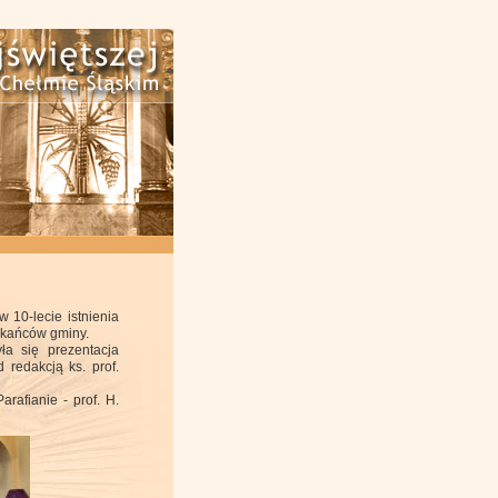
 10-lecie istnienia
zkańców gminy.
a się prezentacja
 redakcją ks. prof.
arafianie - prof. H.