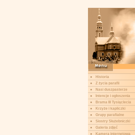
Historia
Z życia parafii
Nasi duszpasterze
Intencje i ogłoszenia
Brama III Tysiąclecia
Krzyże i kapliczki
Grupy parafialne
Siostry Służebniczki
Galeria zdjęć
Kamera internetowa