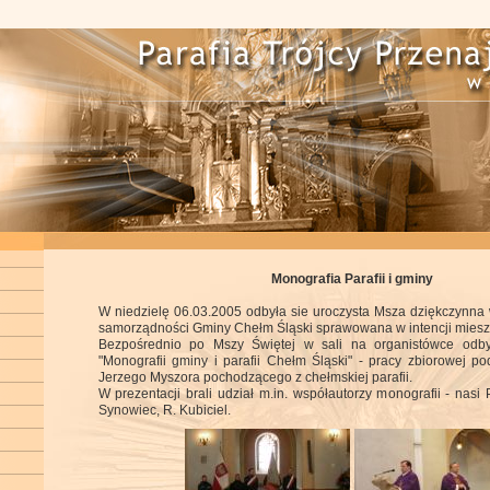
Monografia Parafii i gminy
W niedzielę 06.03.2005 odbyła sie uroczysta Msza dziękczynna w
samorządności Gminy Chełm Śląski sprawowana w intencji mies
Bezpośrednio po Mszy Świętej w sali na organistówce odbył
"Monografii gminy i parafii Chełm Śląski" - pracy zbiorowej pod
Jerzego Myszora pochodzącego z chełmskiej parafii.
W prezentacji brali udział m.in. współautorzy monografii - nasi P
Synowiec, R. Kubiciel.