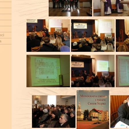
eci
a