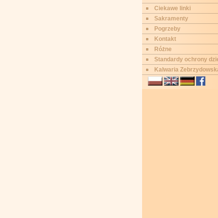
Ciekawe linki
Sakramenty
Pogrzeby
Kontakt
Różne
Standardy ochrony dzi
Kalwaria Zebrzydowsk